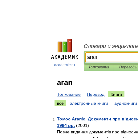
Словари и энциклоп
academic.ru
Толкования
Переводы
агап
Толкование
Перевод
Книги
все
электронные книги
аудиокниги
Томос Агапіс. Документи про віднос
1
1984 pp.
(2001)
Повне видання документів про відноси