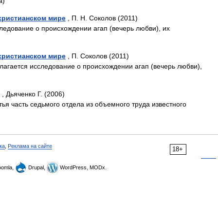
а)
христианском мире
, П. Н. Соколов (2011)
едование о происхождении агап (вечерь любви), их
христианском мире
, П. Соколов (2011)
агается исследование о происхождении агап (вечерь любви),
, Дьяченко Г. (2006)
я часть седьмого отде­ла из объемного труда известного
ка
,
Реклама на сайте
18+
omla,
Drupal,
WordPress, MODx.