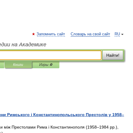
Запомнить сайт
Словарь на свой сайт
RU
едии на Академике
Найти!
Книги
Игры ⚽
ини Римського і Константинопольського Престолів у 1958–
ни між Престолами Рима і Константинополя (1958–1984 pp.),