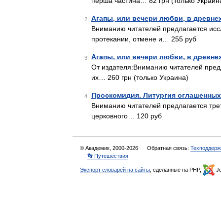
перша частина… 82 грн (только Украин
Агапы, или вечери любви, в древне
2
Вниманию читателей предлагается иссл
протекании, отмене и… 255 руб
Агапы, или вечери любви, в древне
3
От издателя:Вниманию читателей предл
их… 260 грн (только Украина)
Проскомидия. Литургия оглашенных
4
Вниманию читателей предлагается треть
церковного… 120 руб
© Академик, 2000-2026
Обратная связь:
Техподдерж
👣 Путешествия
Экспорт словарей на сайты
, сделанные на PHP,
Jo